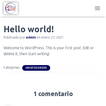
C
A
M
B
Hello world!
I
A
Publicado por
admin
en
enero 27, 2021
R
M
Welcome to WordPress. This is your first post. Edit or
O
D
delete it, then start writing!
O
D
E
Categorías:
UNCATEGORIZED
N
A
V
E
G
1 comentario
A
C
I