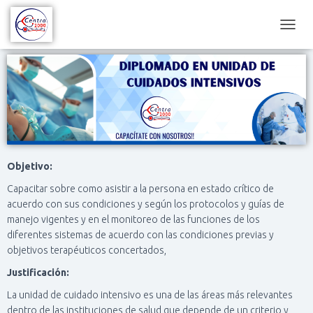
C
A
M
B
I
A
R
M
O
D
Objetivo:
O
D
Capacitar sobre como asistir a la persona en estado crítico de
E
acuerdo con sus condiciones y según los protocolos y guías de
N
manejo vigentes y en el monitoreo de las funciones de los
A
diferentes sistemas de acuerdo con las condiciones previas y
V
E
objetivos terapéuticos concertados,
G
Justificación:
A
C
La unidad de cuidado intensivo es una de las áreas más relevantes
I
dentro de las instituciones de salud que depende de un criterio y