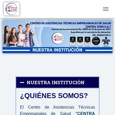
C
A
M
B
I
A
R
M
O
D
O
D
E
N
NUESTRA INSTITUCIÓN
A
V
E
¿QUIÉNES SOMOS?
G
A
C
El Centro de Asistencias Técnicas 
I
Empresariales de Salud 
“CENTRA 