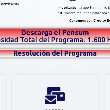
a prevención.
Importante:
La apertura de las 
estudiantes requerido para cada 
Contamos con Crédito Edu
Descarga el Pensum
nsidad Total del Programa. 1.600 
Resolución del Programa