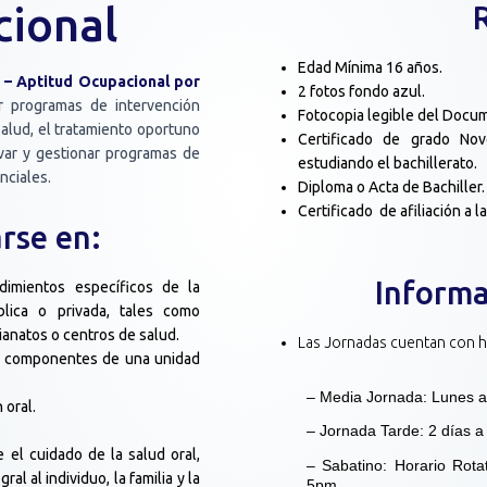
cional
Edad Mínima 16 años.
 – Aptitud Ocupacional por
2 fotos fondo azul.
r programas de intervención
Fotocopia legible del Docum
alud, el tratamiento oportuno
Certificado de grado N
uvar y gestionar programas de
estudiando el bachillerato.
nciales.
Diploma o Acta de Bachiller.
Certificado de afiliación a la
rse en:
Informa
dimientos específicos de la
blica o privada, tales como
cianatos o centros de salud.
Las Jornadas cuentan con ho
os componentes de una unidad
– Media Jornada: Lunes 
 oral.
– Jornada Tarde: 2 días
 el cuidado de la salud oral,
– Sabatino: Horario Rota
al al individuo, la familia y la
5pm