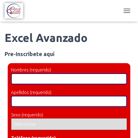
C
A
M
B
Excel Avanzado
I
A
R
Pre-Inscríbete aquí
M
O
D
Nombres (requerido)
O
D
E
N
Apellidos (requerido)
A
V
E
Sexo (requerido)
G
A
C
I
Teléfono (requerido)