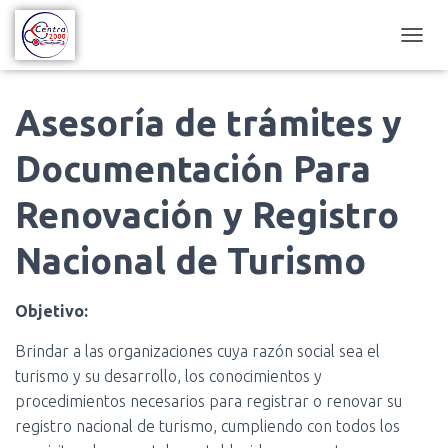
C
A
M
B
Asesoría de trámites y
I
A
Documentación Para
R
M
Renovación y Registro
O
D
O
Nacional de Turismo
D
E
N
Objetivo:
A
V
Brindar a las organizaciones cuya razón social sea el
E
turismo y su desarrollo, los conocimientos y
G
A
procedimientos necesarios para registrar o renovar su
C
registro nacional de turismo, cumpliendo con todos los
I