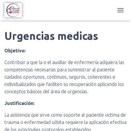
C
A
M
B
Urgencias medicas
I
A
R
Objetivo:
M
O
Contribuir a que la o el auxiliar de enfermería adquiera las
D
competencias necesarias para suministrar al paciente
O
D
cuidados oportunos, continuos, seguros, coherentes e
E
individualizados que faciliten su recuperación aplicando los
N
conceptos básicos del área de urgencias.
A
V
Justificación:
E
G
La asistencia que sirve como soporte al paciente victima de
A
C
trauma o enfermedad súbita requiere la aplicación efectiva
I
de los principales protocolos establecidos