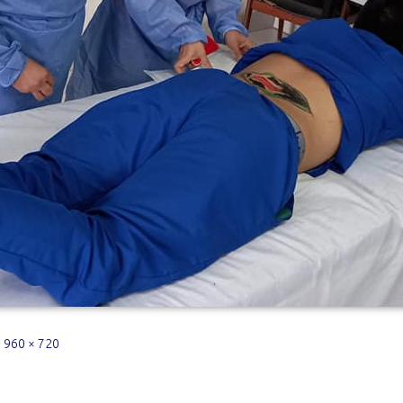
|
960 × 720