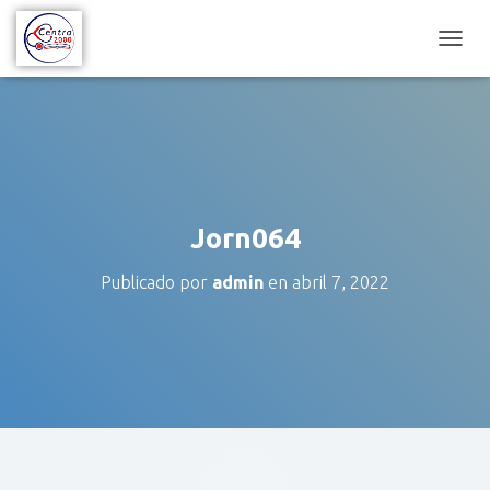
C
A
M
B
I
A
R
M
O
Jorn064
D
O
Publicado por
admin
en
abril 7, 2022
D
E
N
A
V
E
G
A
C
I