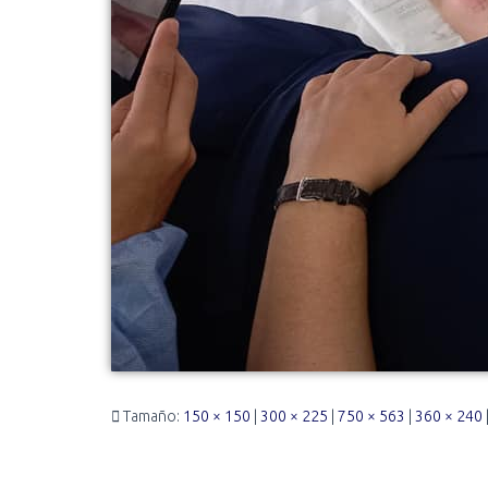
Tamaño:
150 × 150
|
300 × 225
|
750 × 563
|
360 × 240