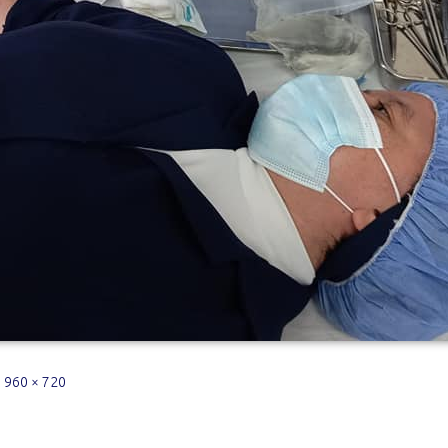
|
960 × 720