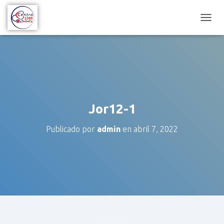
C
A
M
B
I
A
R
M
O
Jor12-1
D
O
Publicado por
admin
en
abril 7, 2022
D
E
N
A
V
E
G
A
C
I